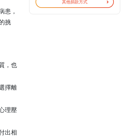
其他捐款方式
病患，
的挑
質，也
選擇離
心理壓
付出相