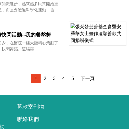
療知識進步，越來越多民眾開始重
息，而是要透過科學化運動、循序
運動醫學不再是頂尖
想讓身體慢慢回到熟悉節奏、重新
的資源。
快閃活動--我的餐盤舞
前夕，在醫院一樓大廳精心策劃了
」快閃舞蹈。這場突
1
2
3
4
5
下一頁
募款室刊物
聯絡我們
詢