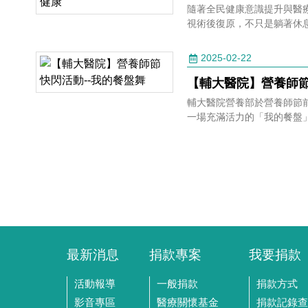
隨著全民健康意識提升與醫
視術後復原，不只是躺著休
漸進的復健，加速回歸生活與運動表現。 
運動員的專利，而是每一位
2025-02-22
走回生活步調的人都能接觸
【輔大醫院】營養師節
輔大醫院營養部於營養師節
一場充滿活力的「我的餐盤
最新消息
捐款專案
我要捐款
活動報導
一般捐款
捐款方式
影音專區
醫療關懷基金
捐款記錄查