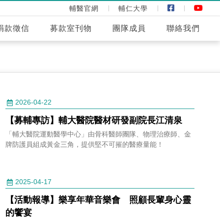
輔醫官網
輔仁大學
捐款徵信
募款室刊物
團隊成員
聯絡我們
2026-04-22
【募輔專訪】輔大醫院醫材研發副院長江清泉
「輔大醫院運動醫學中心」由骨科醫師團隊、物理治療師、金
牌防護員組成黃金三角，提供堅不可摧的醫療量能！
2025-04-17
【活動報導】樂享年華音樂會 照顧長輩身心靈
的饗宴