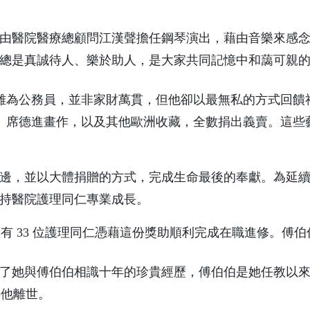
醫院醫療總顧問江漢聲擔任鋼琴演出，藉由音樂來感念
總是真誠待人、樂於助人，是大家共同記憶中和藹可親
為公務員，並非家財萬貫，但他卻以最無私的方式回饋社
、席德進畫作，以及其他歐洲收藏，全數捐出義賣。這些
，並以大體捐贈的方式，完成生命最後的奉獻。為延續他
持醫院護理同仁專業成長。
，已有 33 位護理同仁憑藉這份獎助順利完成在職進修。
她與傅伯伯相識十年的珍貴經歷，傅伯伯是她任教以來
 年他離世。