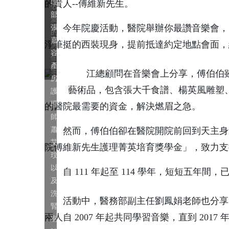
理
的貴人--傅維新先生。
敬
部
愛
今年院慶活動，醫院舉辦你最讚音樂會，由
張
的
嘉
淨筆挺的西裝現身，提前抵達約定地點會面，
傅
容、
伯
產
伯。
江總顧問在音樂會上分享，傅伯伯雖
房
藝術品，包含張大千食譜、楊英風雕塑
護
理
的醫院最需要的資金，解決燃眉之急。
師
蕭
然而，傅伯伯卻在醫院開院前回到天主身邊
艾
院傅維新先生護理菁英培育獎學金」，致力支
玟
以
自 111 年起至 114 學年，短短五年間
及
洗
活動中，醫務部副主任劉鳳娟老師也分享了
腎
兩人自 2007 年起共同學習音樂，直到 2017
室