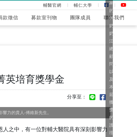
家
輔醫官網
輔仁大學
的
捐款徵信
募款室刊物
團隊成員
聯絡我們
傅
奶
奶、
江
總
顧
問，
以
菁英培育獎學金
及
本
屆
分享至：
獲
獎
影響力的貴人-傅維新先生。
的
護
恩人之中，有一位對輔大醫院具有深刻影響力
理