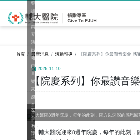
聲
擔
捐贈專區
任
Give To FJUH
鋼
琴
演
出，
首頁
最新消息
活動報導
【院慶系列】你最讚音樂會 感
藉
由
2025-11-10
音
【院慶系列】你最讚音樂
樂
來
感
念
左
我
輔大醫院8週年院慶，每年的此刻，院方以深深的感恩回
至
們
右：
永
輔大醫院迎來8週年院慶，每年的此刻，院
護
遠