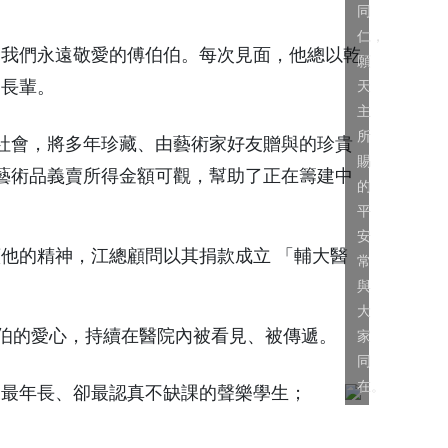
同
仁，
我們永遠敬愛的傅伯伯。每次見面，他總以乾
願
的長輩。
天
主
所
會，將多年珍藏、由藝術家好友贈與的珍貴
賜
藝術品義賣所得金額可觀，幫助了正在籌建中
的
平
安
的精神，江總顧問以其捐款成立 「輔大醫
常
與
大
傅伯伯的愛心，持續在醫院內被看見、被傳遞。
家
同
在。
最年長、卻最認真不缺課的聲樂學生；