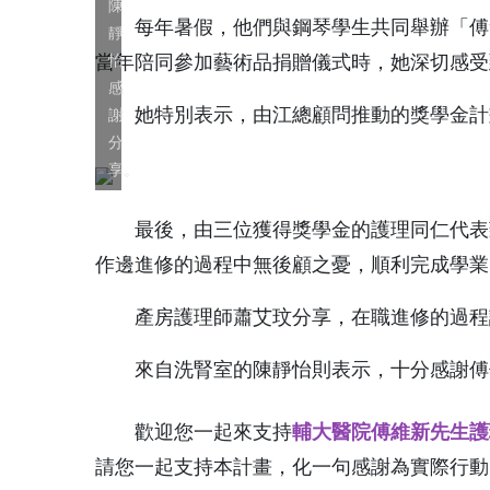
陳
每年暑假，他們與鋼琴學生共同舉辦「傅爺
靜
當年陪同參加藝術品捐贈儀式時，她深切感受
怡
感
她特別表示，由江總顧問推動的獎學金計畫
謝
分
享。
最後，由三位獲得獎學金的護理同仁代表致
作邊進修的過程中無後顧之憂，順利完成學業
產房護理師蕭艾玟分享，在職進修的過程讓
來自洗腎室的陳靜怡則表示，十分感謝傅伯
歡迎您一起來支持
輔大醫院傅維新先生護
請您一起支持本計畫，化一句感謝為實際行動